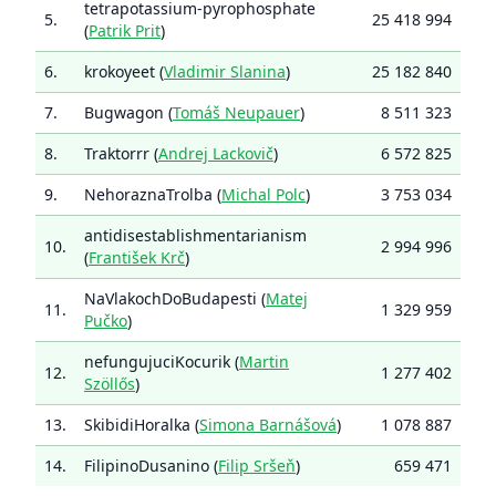
tetrapotassium-pyrophosphate
5.
25 418 994
(
Patrik Prit
)
6.
krokoyeet (
Vladimir Slanina
)
25 182 840
7.
Bugwagon (
Tomáš Neupauer
)
8 511 323
8.
Traktorrr (
Andrej Lackovič
)
6 572 825
9.
NehoraznaTrolba (
Michal Polc
)
3 753 034
antidisestablishmentarianism
10.
2 994 996
(
František Krč
)
NaVlakochDoBudapesti (
Matej
11.
1 329 959
Pučko
)
nefungujuciKocurik (
Martin
12.
1 277 402
Szöllős
)
13.
SkibidiHoralka (
Simona Barnášová
)
1 078 887
14.
FilipinoDusanino (
Filip Sršeň
)
659 471