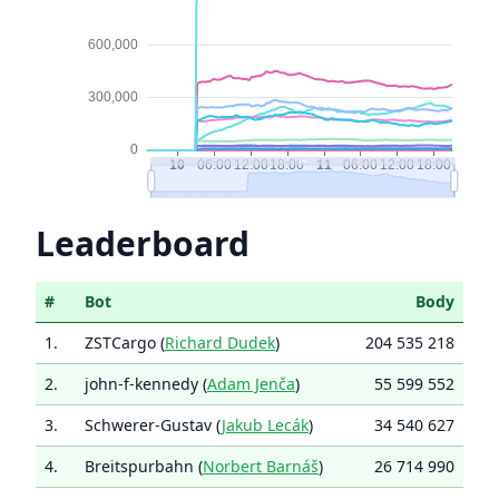
Leaderboard
#
Bot
Body
1.
ZSTCargo (
Richard Dudek
)
204 535 218
2.
john-f-kennedy (
Adam Jenča
)
55 599 552
3.
Schwerer-Gustav (
Jakub Lecák
)
34 540 627
4.
Breitspurbahn (
Norbert Barnáš
)
26 714 990