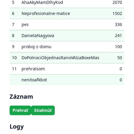
5
AhaAkyMamDlhyKod
2070
6
Neprofesionalne-matice
1502
7
pes
336
8
DanielaNagyova
241
9
proboj-z-domu
100
10
DoPolnociObjednasRanoVAlzaBoxeMas
50
11
prehralsom
0
nenitoafkbot
0
Záznam
Prehrať
Stiahnúť
Logy