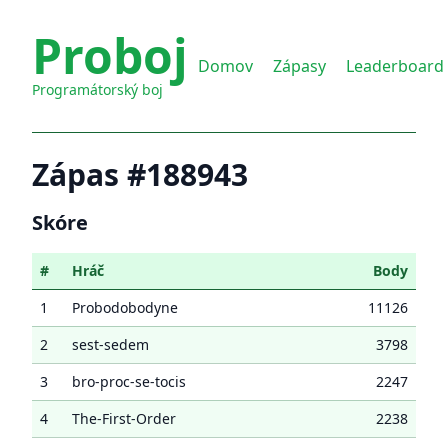
Proboj
Domov
Zápasy
Leaderboard
Programátorský boj
Zápas #188943
Skóre
#
Hráč
Body
1
Probodobodyne
11126
2
sest-sedem
3798
3
bro-proc-se-tocis
2247
4
The-First-Order
2238